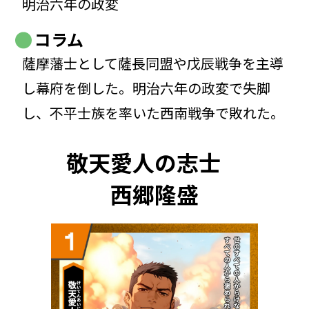
明治六年の政変
コラム
薩摩藩士として薩長同盟や戊辰戦争を主導
し幕府を倒した。明治六年の政変で失脚
し、不平士族を率いた西南戦争で敗れた。
敬天愛人の志士
西郷隆盛