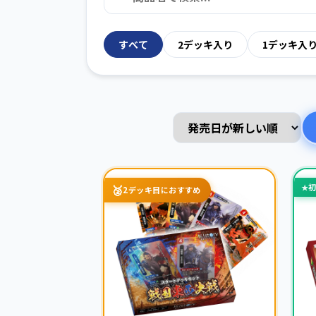
すべて
2デッキ入り
1デッキ入
🥈
★
2デッキ目におすすめ