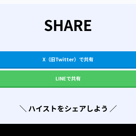
SHARE
X（旧Twitter）で共有
LINEで共有
＼ ハイストをシェアしよう ／