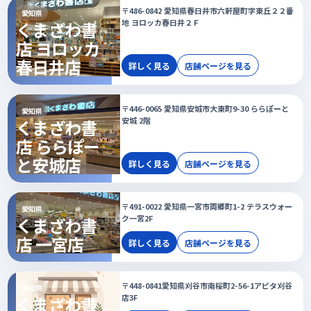
〒486-0842 愛知県春日井市六軒屋町字東丘２２番
愛知県
地 ヨロッカ春日井２Ｆ
くまざわ書
店 ヨロッカ
春日井店
詳しく見る
店舗ページを見る
〒446-0065 愛知県安城市大東町9-30 ららぽーと
愛知県
安城 2階
くまざわ書
店 ららぽー
と安城店
詳しく見る
店舗ページを見る
〒491-0022 愛知県一宮市両郷町1-2 テラスウォー
愛知県
ク一宮2F
くまざわ書
店 一宮店
詳しく見る
店舗ページを見る
〒448-0841愛知県刈谷市南桜町2-56-1アピタ刈谷
愛知県
店3F
くまざわ書