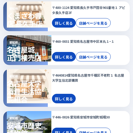
〒480-1124 愛知県長久手市戸田谷901番地１ アピ
愛知県
タ長久手店2F
くまざわ書
店 長久手店
詳しく見る
店舗ページを見る
〒460-0031 愛知県名古屋市中区本丸１−１
愛知県
名古屋城
正門横売店
詳しく見る
店舗ページを見る
〒4640814愛知県名古屋市千種区不老町１ 名古屋
愛知県
大学生協北部購買
名古屋大学
消費生活協
同組合
詳しく見る
〒446-0026 愛知県安城市安城町城堀30
愛知県
安城市歴史
詳しく見る
店舗ページを見る