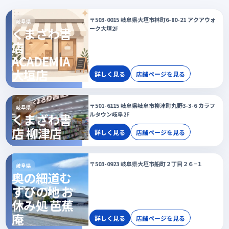
〒503-0015 岐阜県大垣市林町6-80-21 アクアウォ
岐阜県
ーク大垣2F
くまざわ書
店
ACADEMIA
大垣店
詳しく見る
店舗ページを見る
〒501-6115 岐阜県岐阜市柳津町丸野3-3-6 カラフ
岐阜県
ルタウン岐阜2F
くまざわ書
店 柳津店
詳しく見る
店舗ページを見る
〒503-0923 岐阜県大垣市船町２丁目２６−１
岐阜県
奥の細道む
すびの地 お
休み処 芭蕉
庵
詳しく見る
店舗ページを見る