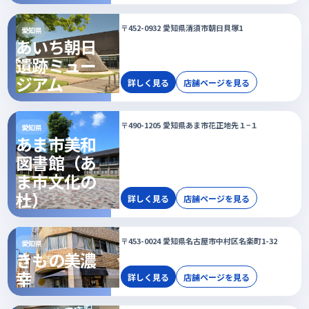
〒452-0932 愛知県清須市朝日貝塚1
愛知県
あいち朝日
遺跡ミュー
ジアム
詳しく見る
店舗ページを見る
〒490-1205 愛知県あま市花正地先１−１
愛知県
あま市美和
図書館（あ
ま市文化の
杜）
詳しく見る
店舗ページを見る
〒453-0024 愛知県名古屋市中村区名楽町1-32
愛知県
きもの美濃
幸
詳しく見る
店舗ページを見る