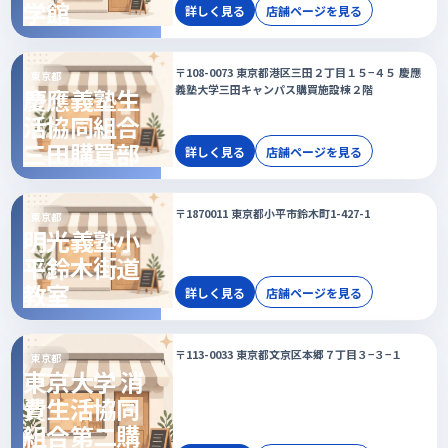
学館
詳しく見る
店舗ページを見る
〒108-0073 東京都港区三田２丁目１５−４５ 慶應
東京都
義塾大学三田キャンパス購買施設棟２階
慶應義塾生
活協同組合
三田購買部
詳しく見る
店舗ページを見る
〒1870011 東京都小平市鈴木町1-427-1
東京都
明光義塾小
平鈴木街道
教室
詳しく見る
店舗ページを見る
〒113-0033 東京都文京区本郷７丁目３−３−１
東京都
東京大学 消
費生活協同
組合第二購