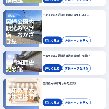
博物館
〒444-0052 愛知県岡崎市康生町561-1
愛知県
岡崎公園内
観光みやげ
店 おかざ
き屋
詳しく見る
店舗ページを見る
〒470-0131 愛知県日進市岩崎町市場67
愛知県
岩崎城歴史
記念館
詳しく見る
店舗ページを見る
愛知県刈谷市井ヶ谷町広沢1
愛知県
愛知教育大
学生活協同
組合
詳しく見る
店舗ページを見る