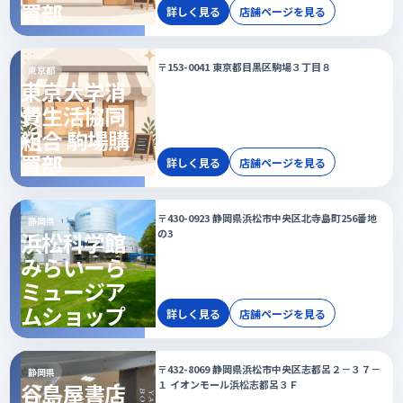
買部
詳しく見る
店舗ページを見る
〒153-0041 東京都目黒区駒場３丁目８
東京都
東京大学消
費生活協同
組合 駒場購
買部
詳しく見る
店舗ページを見る
〒430-0923 静岡県浜松市中央区北寺島町256番地
静岡県
の3
浜松科学館
みらいーら
ミュージア
ムショップ
詳しく見る
店舗ページを見る
〒432-8069 静岡県浜松市中央区志都呂２－３７－
静岡県
１ イオンモール浜松志都呂３Ｆ
谷島屋書店