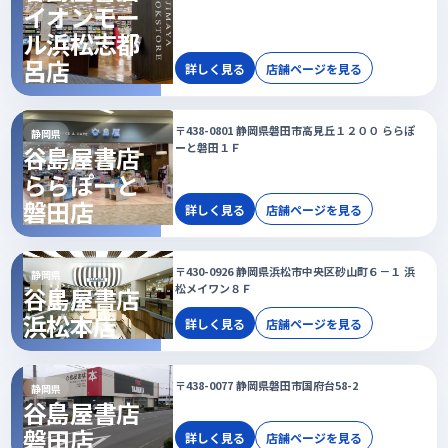
イオンモー
ル浜松志都
呂店
詳しく見る
店舗ページを見る
〒438-0801 静岡県磐田市高見丘１２００ ららぽ
静岡県
ーと磐田１Ｆ
谷島屋書店
ららぽーと
磐田店
詳しく見る
店舗ページを見る
〒430-0926 静岡県浜松市中央区砂山町６－１ 浜
静岡県
松メイワン８Ｆ
谷島屋書店
浜松本店
詳しく見る
店舗ページを見る
〒438-0077 静岡県磐田市国府台58-2
静岡県
谷島屋書店
磐田店
詳しく見る
店舗ページを見る