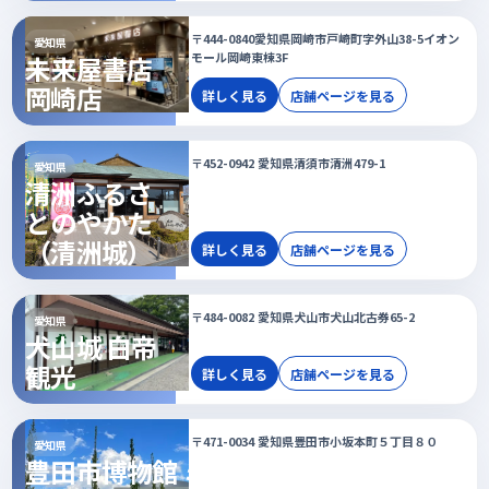
〒444-0840愛知県岡崎市戸崎町字外山38-5イオン
愛知県
モール岡崎東棟3F
未来屋書店
岡崎店
詳しく見る
店舗ページを見る
〒452-0942 愛知県清須市清洲479-1
愛知県
清洲ふるさ
とのやかた
（清洲城）
詳しく見る
店舗ページを見る
〒484-0082 愛知県犬山市犬山北古券65-2
愛知県
犬山城 白帝
観光
詳しく見る
店舗ページを見る
〒471-0034 愛知県豊田市小坂本町５丁目８０
愛知県
豊田市博物館 ミ