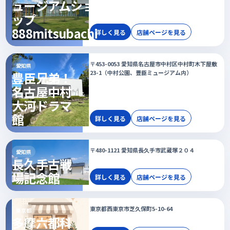
ュージアムショ
ップ
888mitsubachi
詳しく見る
店舗ページを見る
〒453-0053 愛知県名古屋市中村区中村町木下屋敷
愛知県
23-1（中村公園、豊臣ミュージアム内）
豊臣兄弟！
名古屋中村
大河ドラマ
館
詳しく見る
店舗ページを見る
〒480-1121 愛知県長久手市武蔵塚２０４
愛知県
長久手古戦
場記念館
詳しく見る
店舗ページを見る
東京都西東京市芝久保町5-10-64
東京都
多摩六都科