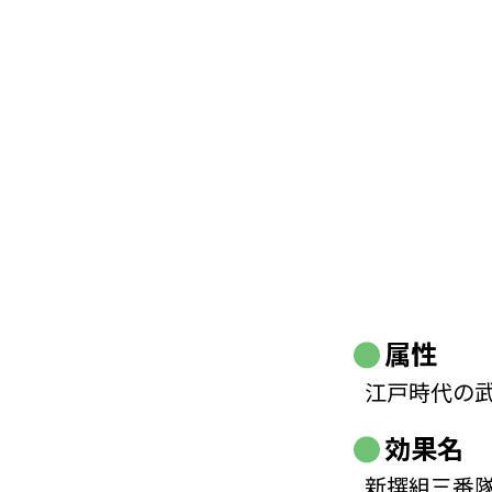
属性
江戸時代の
効果名
新撰組三番