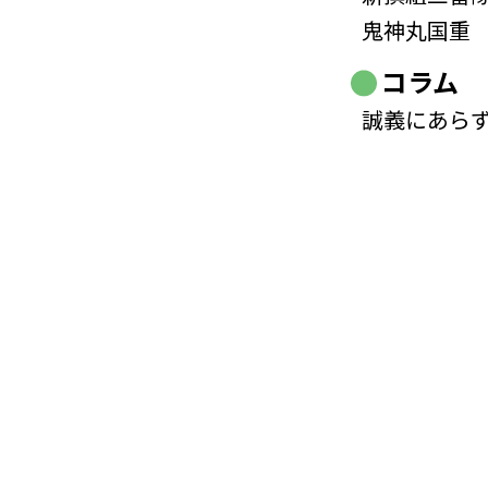
鬼神丸国重
コラム
誠義にあら