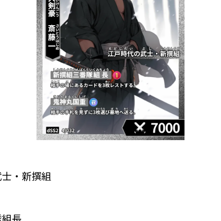
武士・新撰組
隊組長