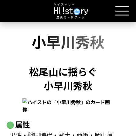
小早川秀秋
松尾山に揺らぐ
小早川秀秋
属性
男性・戦国時代・武士・西軍・岡山藩