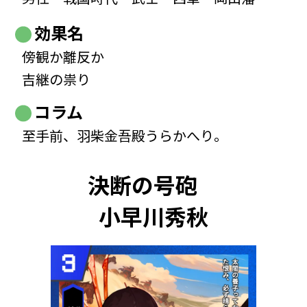
効果名
傍観か離反か
吉継の祟り
コラム
至手前、羽柴金吾殿うらかへり。
決断の号砲
小早川秀秋