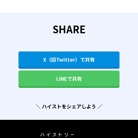
SHARE
X（旧Twitter）で共有
LINEで共有
＼ ハイストをシェアしよう ／