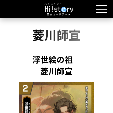
菱川師宣
浮世絵の祖
菱川師宣