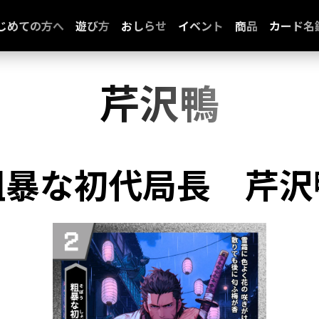
じめての方へ
遊び方
おしらせ
イベント
商品
カード名
芹沢鴨
粗暴な初代局長
芹沢