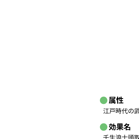
属性
江戸時代の
効果名
壬生浪士頭