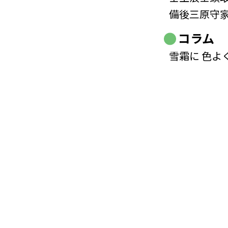
備後三原守
コラム
雪霜に 色よ