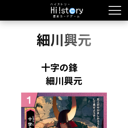
細川興元
十字の鋒
細川興元