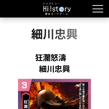
細川忠興
狂瀾怒濤
細川忠興