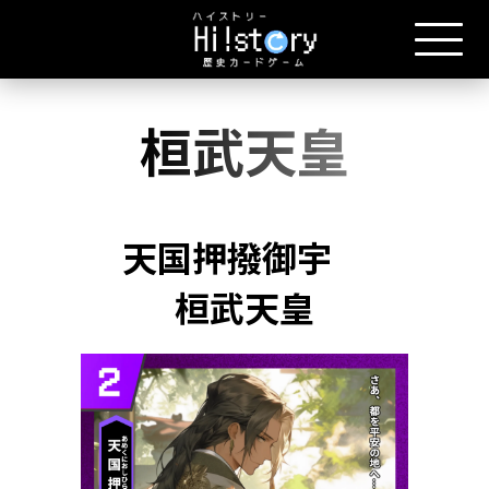
桓武天皇
天国押撥御宇
桓武天皇