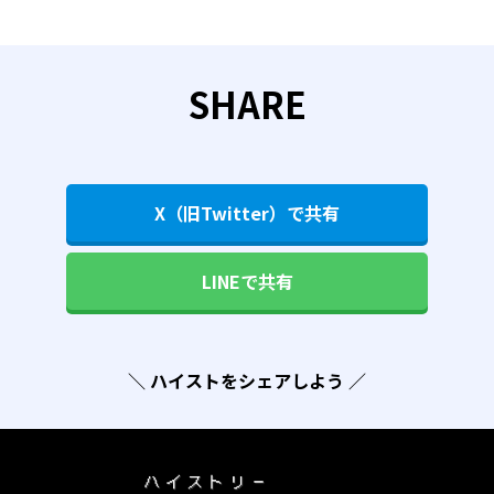
SHARE
X（旧Twitter）で共有
LINEで共有
＼ ハイストをシェアしよう ／