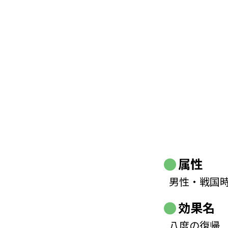
属性
男性・戦国
効果名
八度の復帰