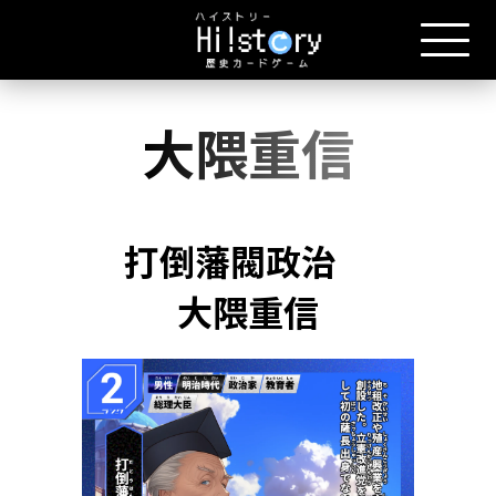
大隈重信
打倒藩閥政治
大隈重信