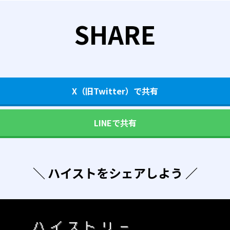
SHARE
X（旧Twitter）で共有
LINEで共有
＼ ハイストをシェアしよう ／