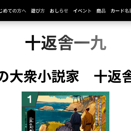
じめての方へ
遊び方
おしらせ
イベント
商品
カード名
十返舎一九
の大衆小説家
十返