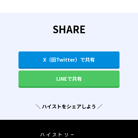
SHARE
X（旧Twitter）で共有
LINEで共有
＼ ハイストをシェアしよう ／