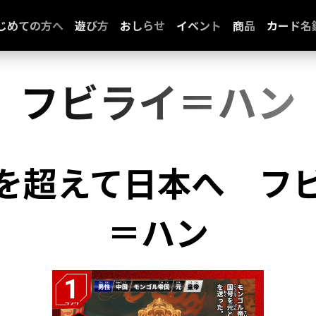
じめての方へ
遊び方
おしらせ
イベント
商品
カード名
フビライ＝ハン
を超えて日本へ
フ
＝ハン