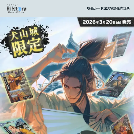
収録カード
城の物語
販売場所
犬山の白帝城