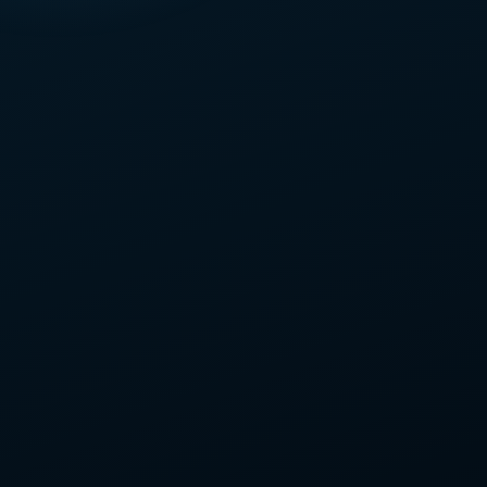
豊臣秀吉
池田恒興
道平
成瀬正虎
蜂須賀小六
荻生徂徠
織田有楽斎
織田信康