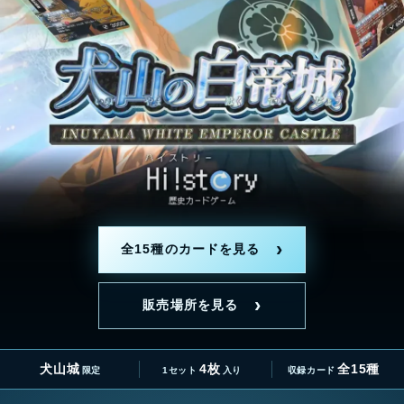
全15種のカードを見る
販売場所を見る
犬山城
4枚
全15種
限定
1セット
入り
収録カード