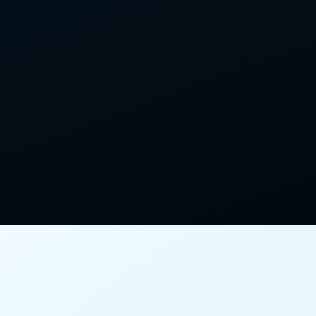
成瀬正成
前野長康
犬山祭
小牧・長久手の戦い
木曽川