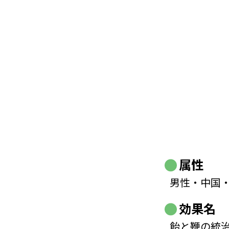
属性
男性・中国
効果名
飴と鞭の統