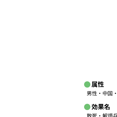
属性
男性・中国
効果名
敢死・解煩