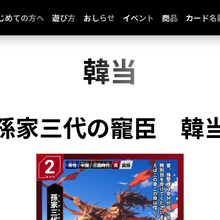
じめての方へ
遊び方
おしらせ
イベント
商品
カード名
韓当
孫家三代の寵臣
韓