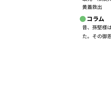
黄蓋救出
コラム
昔、孫堅様
た。その御