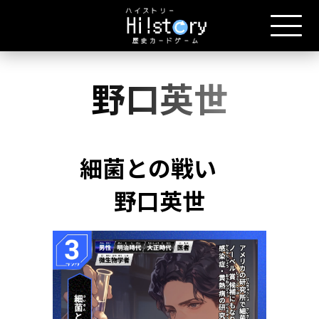
野口英世
細菌との戦い
野口英世