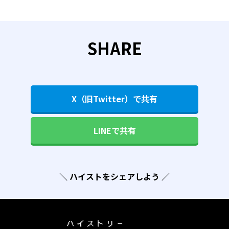
SHARE
X（旧Twitter）で共有
LINEで共有
＼ ハイストをシェアしよう ／