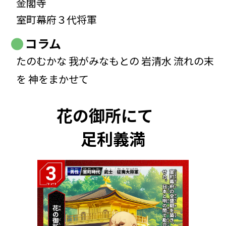
金閣寺
室町幕府３代将軍
コラム
たのむかな 我がみなもとの 岩清水 流れの末
を 神をまかせて
花の御所にて
足利義満