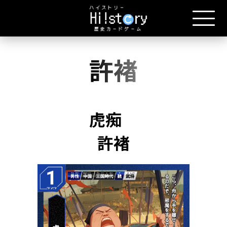
許褚
虎痴
許褚