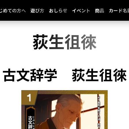
じめての方へ
遊び方
おしらせ
イベント
商品
カード名
荻生徂徠
古文辞学
荻生徂徠