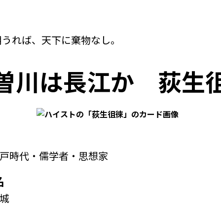
用うれば、天下に棄物なし。
曽川は長江か
荻生
戸時代・儒学者・思想家
名
城