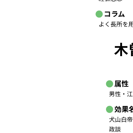
コラム
よく長所を
木
属性
男性・江
効果
犬山白帝
政談