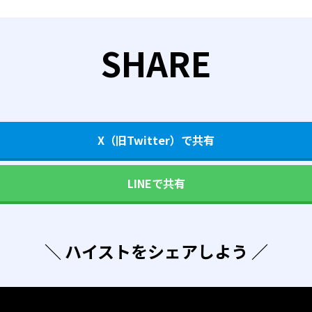
SHARE
X（旧Twitter）で共有
LINEで共有
＼ ハイストをシェアしよう ／