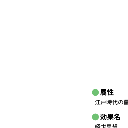
属性
江戸時代の
効果名
経世思想