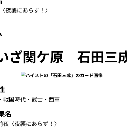
名
〈夜襲にあらず！〉
ム
いざ関ケ原
石田三
性
・戦国時代・武士・西軍
果名
前夜〈夜襲にあらず！〉