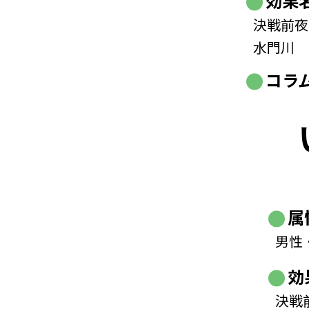
効果
決戦前夜
水門川
コラ
属
男性
効
決戦