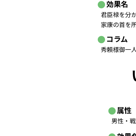
効果名
君臣禄を分
家康の首を
コラム
秀頼様御一
属性
男性・戦