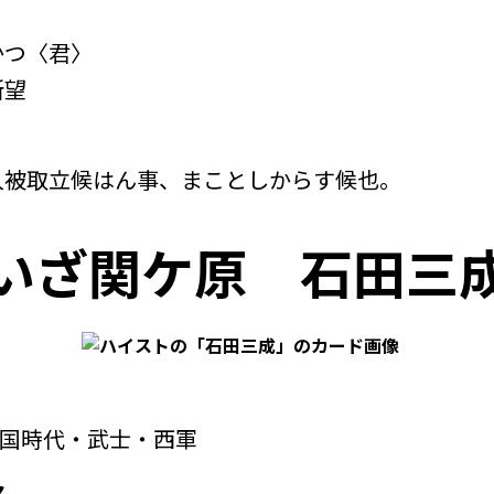
かつ〈君〉
所望
人被取立候はん事、まことしからす候也。
いざ関ケ原
石田三
国時代・武士・西軍