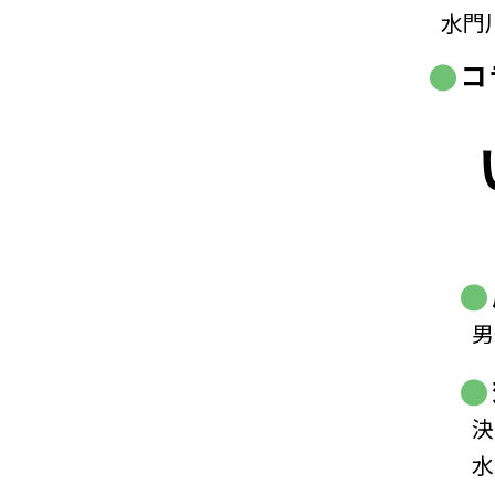
水門
コ
男
決
水