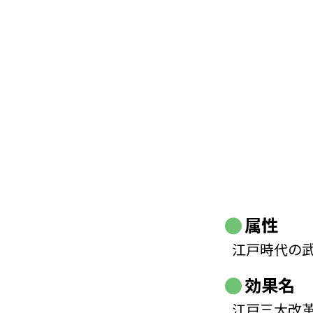
属性
江戸時代の
効果名
江戸三大改革