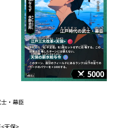
武士・幕臣
<天保>