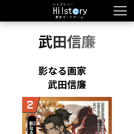
武田信廉
影なる画家
武田信廉