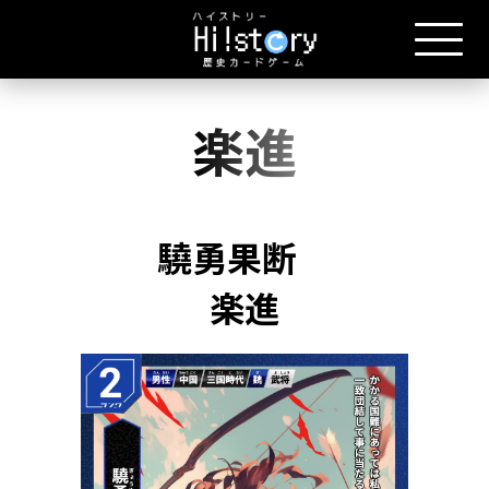
楽進
驍勇果断
楽進