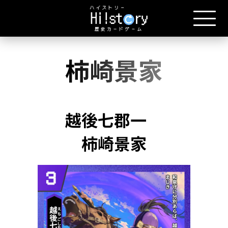
柿崎景家
越後七郡一
柿崎景家