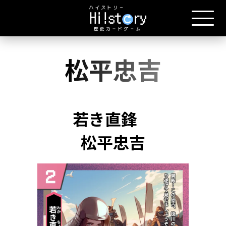
松平忠吉
若き直鋒
松平忠吉