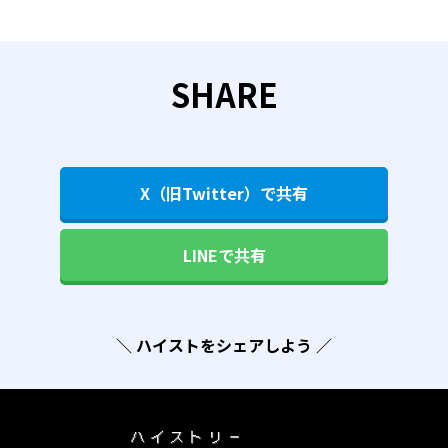
SHARE
X（旧Twitter）で共有
LINEで共有
＼ ハイストをシェアしよう ／