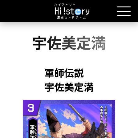
宇佐美定満
軍師伝説
宇佐美定満