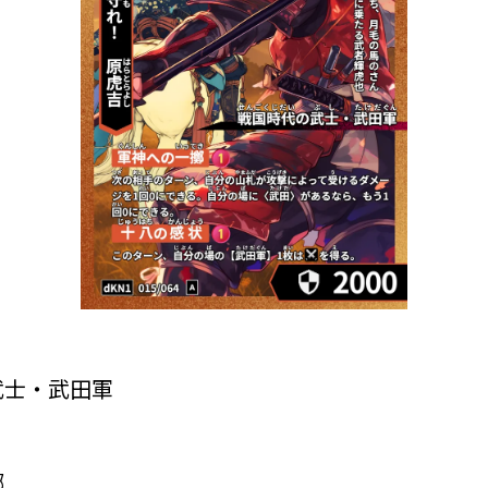
武士・武田軍
擲