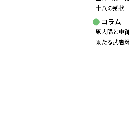
十八の感状
コラム
原大隅と申
乗たる武者