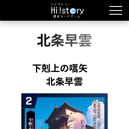
北条早雲
下剋上の嚆矢
北条早雲