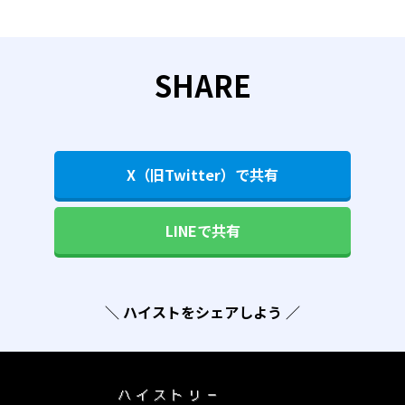
SHARE
X（旧Twitter）で共有
LINEで共有
＼ ハイストをシェアしよう ／