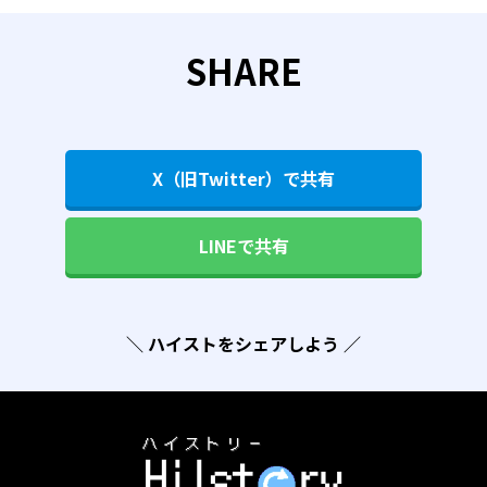
SHARE
X（旧Twitter）で共有
LINEで共有
＼ ハイストをシェアしよう ／