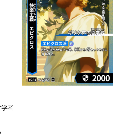
哲学者
派