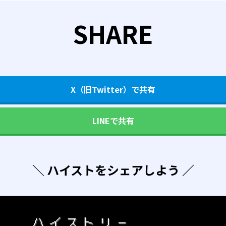
SHARE
X（旧Twitter）で共有
LINEで共有
＼ ハイストをシェアしよう ／