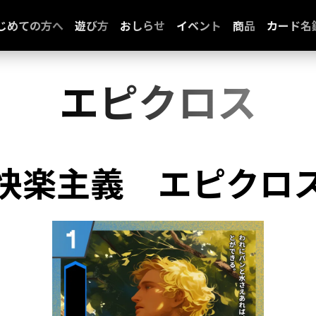
じめての方へ
遊び方
おしらせ
イベント
商品
カード名
エピクロス
快楽主義
エピクロ