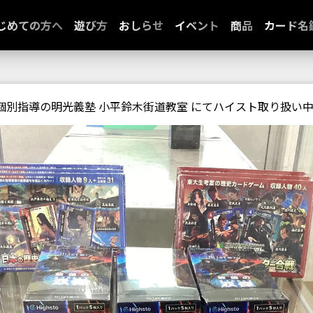
じめての方へ
遊び方
おしらせ
イベント
商品
カード名
個別指導の明光義塾 小平鈴木街道教室 にてハイスト取り扱い