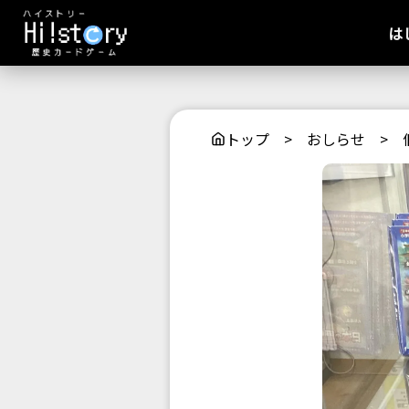
は
トップ
>
おしらせ
>