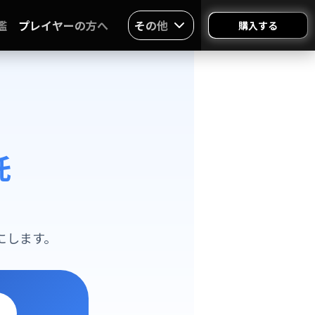
鑑
プレイヤーの方へ
その他
購入する
託
にします。