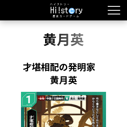
黄月英
才堪相配の発明家
黄月英