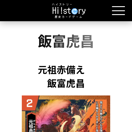
飯富虎昌
元祖赤備え
飯富虎昌