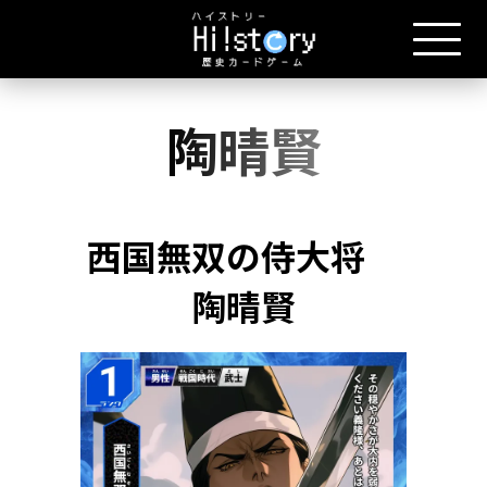
陶晴賢
西国無双の侍大将
陶晴賢