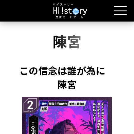
陳宮
この信念は誰が為に
陳宮