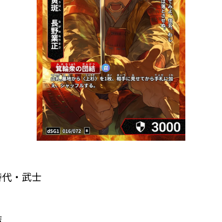
時代・武士
結