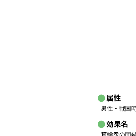
属性
男性・戦国
効果名
箕輪衆の団