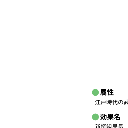
属性
江戸時代の
効果名
新撰組局長