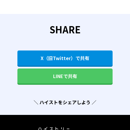
SHARE
X（旧Twitter）で共有
LINEで共有
＼ ハイストをシェアしよう ／