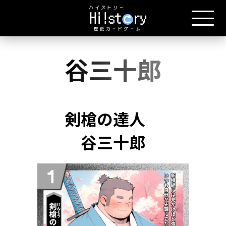
谷三十郎
剣槍の達人
谷三十郎