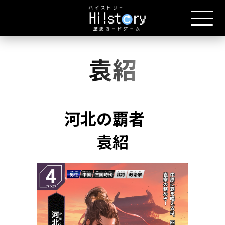
袁紹
河北の覇者
袁紹