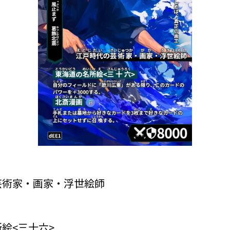
芸術家・画家・浮世絵師
絵<三十六>