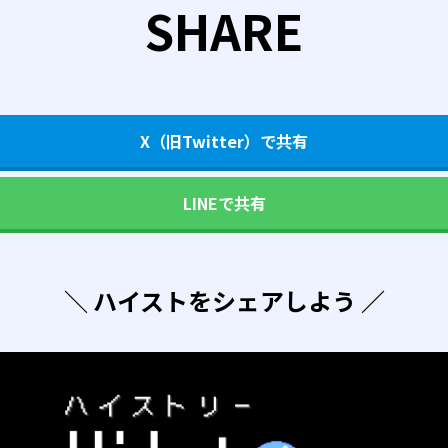
SHARE
X（旧Twitter）で共有
LINEで共有
＼ ハイストをシェアしよう ／