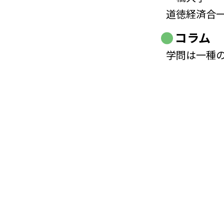
道徳経済合
コラム
学問は一種