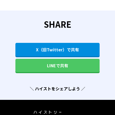
SHARE
X（旧Twitter）で共有
LINEで共有
＼ ハイストをシェアしよう ／