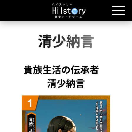
清少納言
貴族生活の伝承者
清少納言