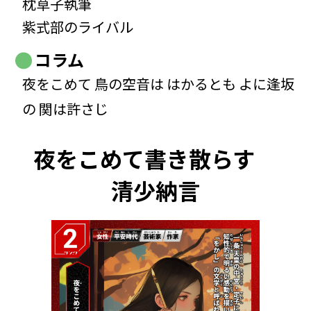
枕草子執筆
紫式部のライバル
コラム
夜をこめて 鳥の空音は はかるとも よに逢坂
の 関は許さじ
夜をこめて書き散らす
清少納言