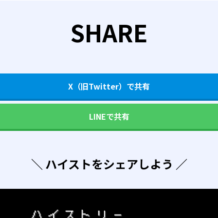
SHARE
X（旧Twitter）で共有
LINEで共有
＼ ハイストをシェアしよう ／